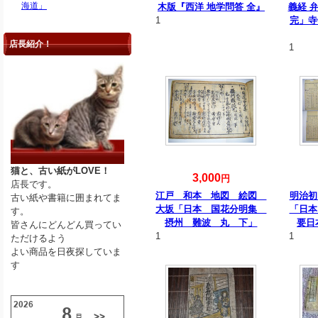
海道」
木版『西洋 地学問答 全』
義経 
1
完」寺
店長紹介！
1
猫と、古い紙がLOVE！
3,000
円
店長です。
江戸 和本 地図 絵図
明治初
古い紙や書籍に囲まれてま
大坂「日本 国花分明集
「日本
す。
摂州 難波 丸 下」
要日
皆さんにどんどん買ってい
1
1
ただけるよう
よい商品を日夜探していま
す