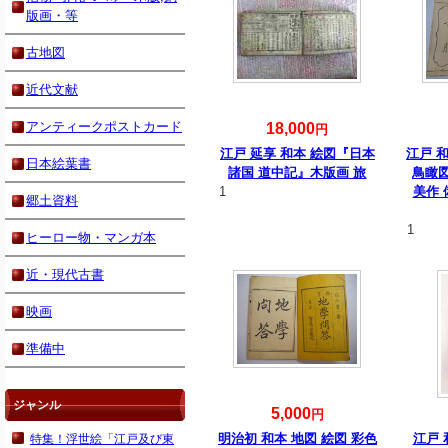
版画・等
古地図
近代文献
アンティークポストカード
18,000
円
江戸 延享 和本 絵図『日本
江戸 
日本絵葉書
諸国 道中記』木版画 旅
鳥瞰
1
美作 
郷土資料
1
ヒーロー物・マンガ本
近・現代古書
映画
準備中
ジャンル
5,000
円
明治初 和本 地図 絵図 彩色
江戸 
特集！浮世絵「江戸及び東