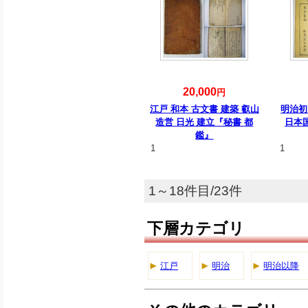
20,000
円
江戸 和本 古文書 建築 叡山
明治初
造営 日光 建立『秘書 都
日本
鑑』
1
1
1～18件目/23件
下層カテゴリ
江戸
明治
明治以降