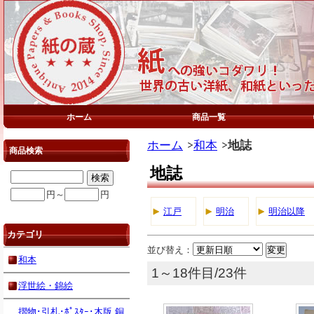
ホーム
商品一覧
ホーム
和本
地誌
商品検索
地誌
円～
円
江戸
明治
明治以降
カテゴリ
並び替え：
和本
1～18件目/23件
浮世絵・錦絵
摺物･引札･ﾎﾟｽﾀｰ･木版,銅