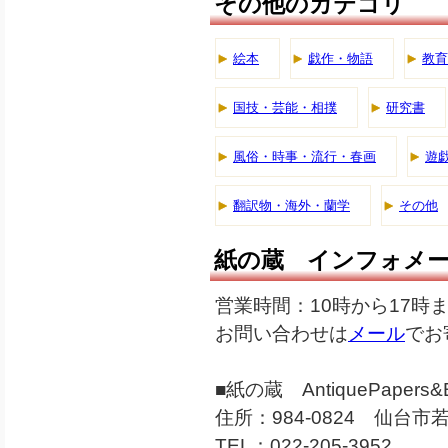
その他のカテゴリ
絵本
戯作・物語
教育
国技・芸能・相撲
研究書
風俗・時事・流行・春画
遊
翻訳物・海外・蘭学
その他
紙の蔵 インフォメ
営業時間：10時から17時
お問い合わせは
メール
でお
■紙の蔵 AntiquePapers&B
住所：984-0824 仙台市若
TEL：022-205-3952