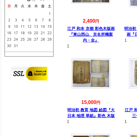
2,400
円
江戸 和本 京都 彩色木版画
明治初
『東山西山、京名所獨案
画『
内・全』
1
1
15,000
円
明治初 教育 地図 絵図『大
江戸 
日本 地理 草紙』彩色 木版
三
1
1