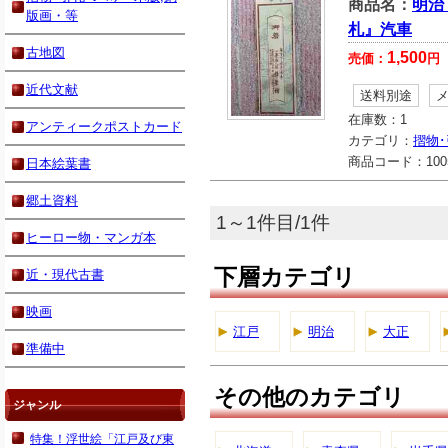
商品名：
明治
版画・等
札』汽車
古地図
1,500
売価：
円
近代文献
送料別途
在庫数：
1
アンティークポストカード
カテゴリ：
摺物･
商品コード：
100
日本絵葉書
郷土資料
1～1件目/1件
ヒーロー物・マンガ本
下層カテゴリ
近・現代古書
映画
江戸
明治
大正
準備中
その他のカテゴリ
ジャンル
特集！浮世絵「江戸及び東