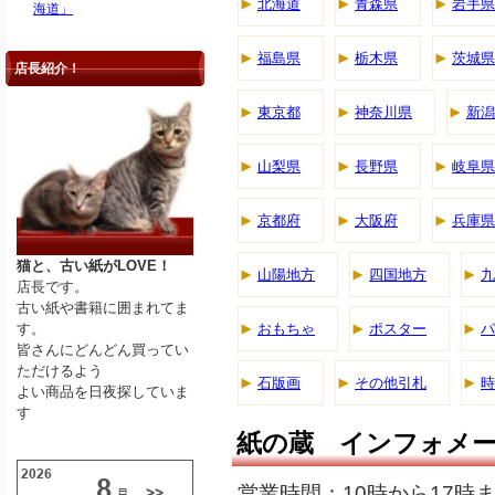
北海道
青森県
岩手県
海道」
福島県
栃木県
茨城県
店長紹介！
東京都
神奈川県
新潟
山梨県
長野県
岐阜県
京都府
大阪府
兵庫県
猫と、古い紙がLOVE！
山陽地方
四国地方
九
店長です。
古い紙や書籍に囲まれてま
す。
おもちゃ
ポスター
パ
皆さんにどんどん買ってい
ただけるよう
石版画
その他引札
時
よい商品を日夜探していま
す
紙の蔵 インフォメ
営業時間：10時から17時