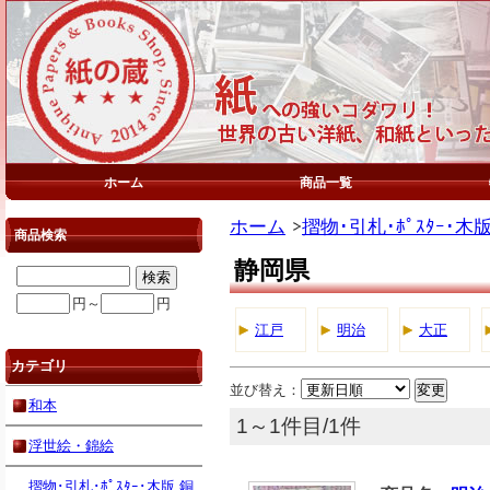
ホーム
商品一覧
ホーム
摺物･引札･ﾎﾟｽﾀｰ･木
商品検索
静岡県
円～
円
江戸
明治
大正
カテゴリ
並び替え：
和本
1～1件目/1件
浮世絵・錦絵
摺物･引札･ﾎﾟｽﾀｰ･木版,銅