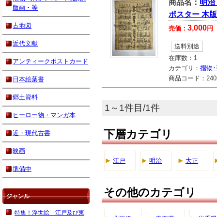
商品名：
明治
版画・等
ポスター 木版
古地図
3,000
売価：
円
近代文献
送料別途
在庫数：
1
アンティークポストカード
カテゴリ：
摺物･
商品コード：
240
日本絵葉書
郷土資料
1～1件目/1件
ヒーロー物・マンガ本
下層カテゴリ
近・現代古書
映画
江戸
明治
大正
準備中
その他のカテゴリ
ジャンル
特集！浮世絵「江戸及び東