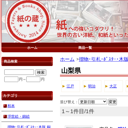
ホーム
商品一覧
ホーム
摺物･引札･ﾎﾟｽﾀｰ･木
商品検索
山梨県
円～
円
江戸
明治
大正
カテゴリ
並び替え：
和本
1～1件目/1件
浮世絵・錦絵
摺物･引札･ﾎﾟｽﾀｰ･木版,銅