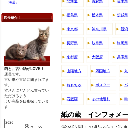
北海道
青森県
岩手県
海道」
福島県
栃木県
茨城県
店長紹介！
東京都
神奈川県
新潟
長野県
岐阜県
静岡県
京都府
大阪府
兵庫県
猫と、古い紙がLOVE！
山陽地方
四国地方
九
店長です。
古い紙や書籍に囲まれてま
す。
おもちゃ
ポスター
パ
皆さんにどんどん買ってい
ただけるよう
石版画
その他引札
時
よい商品を日夜探していま
す
紙の蔵 インフォメ
営業時間：10時から17時