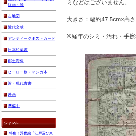
ミなどはございません。
版画・等
古地図
大きさ：幅約47.5cm×高さ6
近代文献
※経年のシミ・汚れ・手擦
アンティークポストカード
日本絵葉書
郷土資料
ヒーロー物・マンガ本
近・現代古書
映画
準備中
ジャンル
特集！浮世絵「江戸及び東