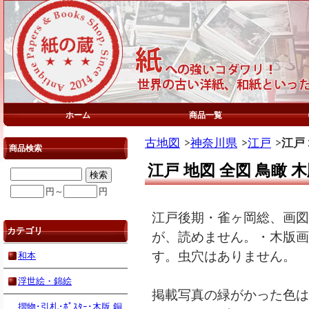
ホーム
商品一覧
古地図
神奈川県
江戸
江戸
商品検索
江戸 地図 全図 鳥瞰
円～
円
江戸後期・雀ヶ岡総、画図
カテゴリ
が、読めません。・木版画
す。虫穴はありません。
和本
浮世絵・錦絵
掲載写真の緑がかった色は
摺物･引札･ﾎﾟｽﾀｰ･木版,銅