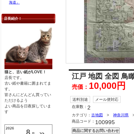
海道」
店長紹介！
猫と、古い紙がLOVE！
江戸 地図 全図 
店長です。
10,000円
古い紙や書籍に囲まれてま
売価：
す。
皆さんにどんどん買ってい
送料別途
メール便対応
ただけるよう
よい商品を日夜探していま
在庫数：
2
す
カテゴリ：
古地図
>
神奈川県
商品コード：
100995