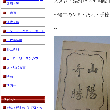
大きさ：縦約18.7cm×横約1
版画・等
古地図
※経年のシミ・汚れ・手擦
近代文献
--
アンティークポストカード
日本絵葉書
郷土資料
ヒーロー物・マンガ本
近・現代古書
映画
準備中
ジャンル
特集！浮世絵「江戸及び東