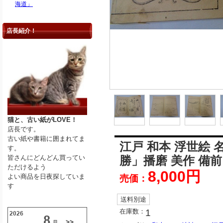
海道」
店長紹介！
猫と、古い紙がLOVE！
店長です。
古い紙や書籍に囲まれてま
江戸 和本 浮世絵 
す。
皆さんにどんどん買ってい
勝」播磨 美作 備前
ただけるよう
8,000円
よい商品を日夜探していま
売価：
す
送料別途
在庫数：
1