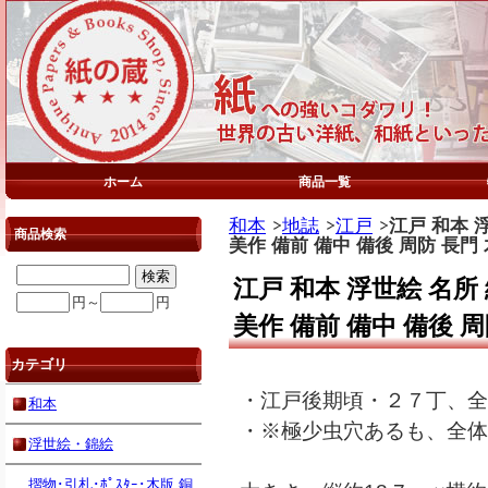
ホーム
商品一覧
和本
地誌
江戸
江戸 和本 
商品検索
美作 備前 備中 備後 周防 長門
江戸 和本 浮世絵 名所
円～
円
美作 備前 備中 備後 
カテゴリ
・江戸後期頃・２７丁、全
和本
・※極少虫穴あるも、全体
浮世絵・錦絵
摺物･引札･ﾎﾟｽﾀｰ･木版,銅