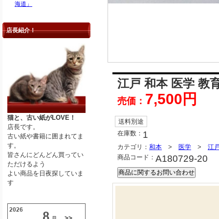
海道」
店長紹介！
江戸 和本 医学 教
7,500円
売価：
猫と、古い紙がLOVE！
送料別途
店長です。
在庫数：
1
古い紙や書籍に囲まれてま
す。
カテゴリ：
和本
>
医学
>
江
皆さんにどんどん買ってい
商品コード：
A180729-20
ただけるよう
よい商品を日夜探していま
す