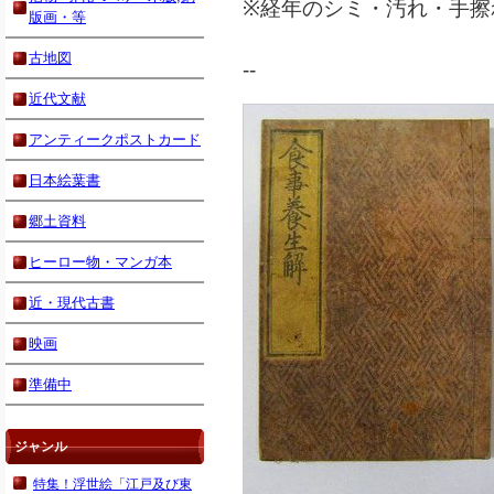
※経年のシミ・汚れ・手擦
版画・等
古地図
--
近代文献
アンティークポストカード
日本絵葉書
郷土資料
ヒーロー物・マンガ本
近・現代古書
映画
準備中
ジャンル
特集！浮世絵「江戸及び東