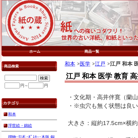
ホーム
商品一覧
和本
医学
江戸
江戸 和本 
商品検索
江戸 和本 医学 教育
円～
円
・文化期・高井伴寛（蘭山
カテゴリ
・※虫穴も無く状態は良い
和本
大きさ：縦約17.5cm×横約1
浮世絵・錦絵
摺物･引札･ﾎﾟｽﾀｰ･木版,銅